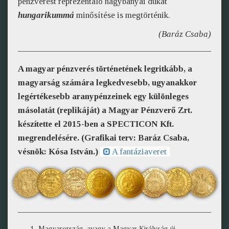
pénzverést reprezentáló nagybányai dukát
hungarikummá
minősítése is megtörténik.
(Baráz Csaba)
A magyar pénzverés történetének legritkább, a
magyarság számára legkedvesebb, ugyanakkor
legértékesebb aranypénzeinek egy különleges
másolatát (replikáját) a Magyar Pénzverő Zrt.
készítette el 2015-ben a SPECTICON Kft.
megrendelésére. (Grafikai terv: Baráz Csaba,
vésnök: Kósa István.)
A fantáziaveret
Magyarország, avagy a Magyar Királyság új