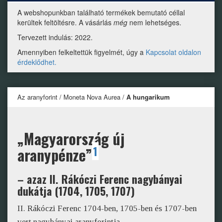
A webshopunkban található termékek bemutató céllal
kerültek feltöltésre. A vásárlás
még
nem lehetséges.
Tervezett indulás: 2022.
Amennyiben felkeltettük figyelmét, úgy a
Kapcsolat oldalon
érdeklődhet.
Az aranyforint / Moneta Nova Aurea /
A hungarikum
„Magyarország új
1
aranypénze”
– azaz II. Rákóczi Ferenc nagybányai
dukátja (1704, 1705, 1707)
II. Rákóczi Ferenc 1704-ben, 1705-ben és 1707-ben
vert nagybányai aranyforintja