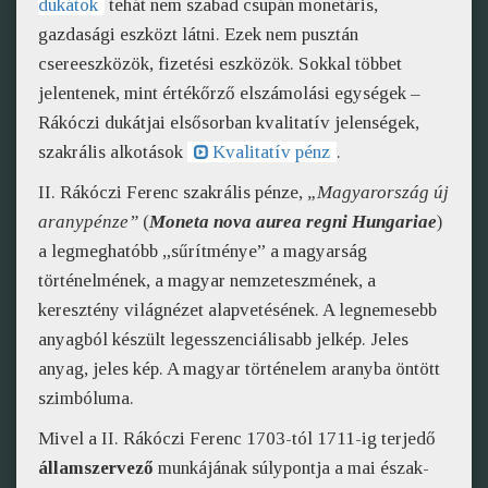
dukátok
tehát nem szabad csupán monetáris,
gazdasági eszközt látni. Ezek nem pusztán
csereeszközök, fizetési eszközök. Sokkal többet
jelentenek, mint értékőrző elszámolási egységek –
Rákóczi dukátjai elsősorban kvalitatív jelenségek,
szakrális alkotások
Kvalitatív pénz
.
II. Rákóczi Ferenc szakrális pénze,
„Magyarország új
aranypénze”
(
Moneta nova aurea regni Hungariae
)
a legmeghatóbb „sűrítménye” a magyarság
történelmének, a magyar nemzeteszmének, a
keresztény világnézet alapvetésének. A legnemesebb
anyagból készült legesszenciálisabb jelkép. Jeles
anyag, jeles kép. A magyar történelem aranyba öntött
szimbóluma.
Mivel a II. Rákóczi Ferenc 1703-tól 1711-ig terjedő
államszervező
munkájának súlypontja a mai észak-