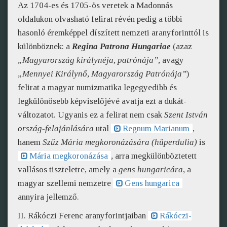
Az 1704-es és 1705-ös veretek a Madonnás
oldalukon olvasható felirat révén pedig a többi
hasonló éremképpel díszített nemzeti aranyforinttól is
különböznek: a
Regina Patrona Hungariae
(azaz
„Magyarország királynéja, patrónája”
, avagy
„Mennyei Királynő, Magyarország Patrónája”
)
felirat a magyar numizmatika legegyedibb és
legkülönösebb képviselőjévé avatja ezt a dukát-
változatot. Ugyanis ez a felirat nem csak
Szent István
ország-felajánlására
utal
Regnum Marianum
,
hanem
Szűz Mária megkoronázására (hüperdulia)
is
Mária megkoronázása
, arra megkülönböztetett
vallásos tiszteletre, amely a
gens hungaricára
, a
magyar szellemi nemzetre
Gens hungarica
annyira jellemző.
II. Rákóczi Ferenc aranyforintjaiban
Rákóczi-