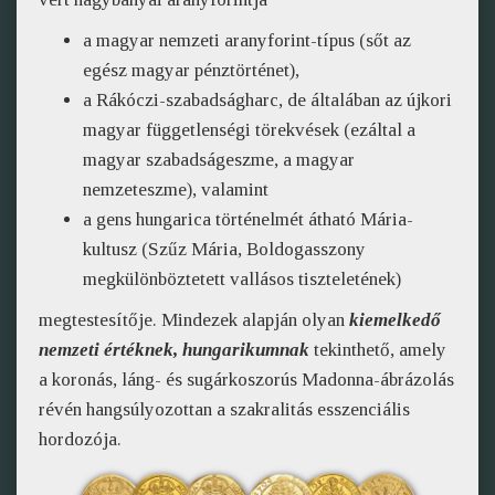
a magyar nemzeti aranyforint-típus (sőt az
egész magyar pénztörténet),
a Rákóczi-szabadságharc, de általában az újkori
magyar függetlenségi törekvések (ezáltal a
magyar szabadságeszme, a magyar
nemzeteszme), valamint
a gens hungarica történelmét átható Mária-
kultusz (Szűz Mária, Boldogasszony
megkülönböztetett vallásos tiszteletének)
megtestesítője. Mindezek alapján olyan
kiemelkedő
nemzeti értéknek, hungarikumnak
tekinthető, amely
a koronás, láng- és sugárkoszorús Madonna-ábrázolás
révén hangsúlyozottan a szakralitás esszenciális
hordozója.