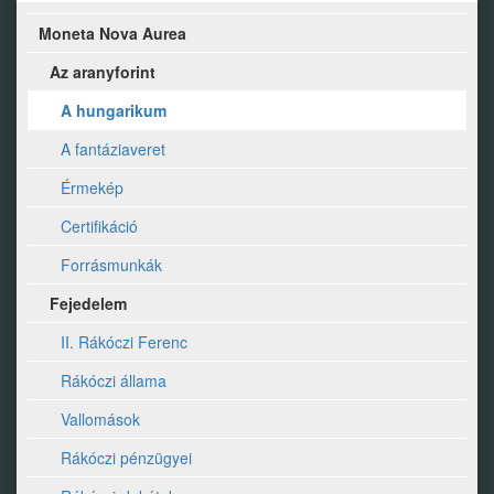
Moneta Nova Aurea
Az aranyforint
A hungarikum
A fantáziaveret
Érmekép
Certifikáció
Forrásmunkák
Fejedelem
II. Rákóczi Ferenc
Rákóczi állama
Vallomások
Rákóczi pénzügyei