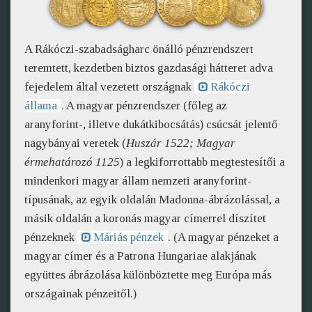
A Rákóczi-szabadságharc önálló pénzrendszert
teremtett, kezdetben biztos gazdasági hátteret adva
fejedelem által vezetett országnak
Rákóczi
állama
. A magyar pénzrendszer (főleg az
aranyforint-, illetve dukátkibocsátás) csúcsát jelentő
nagybányai veretek (
Huszár 1522; Magyar
érmehatározó 1125
) a legkiforrottabb megtestesítői a
mindenkori magyar állam nemzeti aranyforint-
típusának, az egyik oldalán Madonna-ábrázolással, a
másik oldalán a koronás magyar címerrel díszítet
pénzeknek
Máriás pénzek
. (A magyar pénzeket a
magyar címer és a Patrona Hungariae alakjának
együttes ábrázolása különböztette meg Európa más
országainak pénzeitől.)