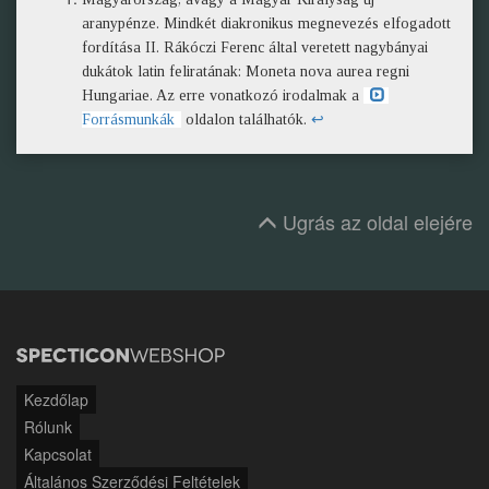
aranypénze. Mindkét diakronikus megnevezés elfogadott
fordítása II. Rákóczi Ferenc által veretett nagybányai
dukátok latin feliratának: Moneta nova aurea regni
Hungariae. Az erre vonatkozó irodalmak a
Forrásmunkák
oldalon találhatók.
↩
Ugrás az oldal elejére
Kezdőlap
Rólunk
Kapcsolat
Általános Szerződési Feltételek