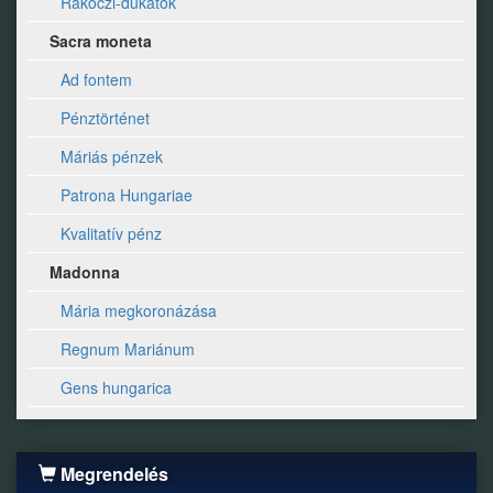
Rákóczi-dukátok
Sacra moneta
Ad fontem
Pénztörténet
Máriás pénzek
Patrona Hungariae
Kvalitatív pénz
Madonna
Mária megkoronázása
Regnum Mariánum
Gens hungarica
Megrendelés