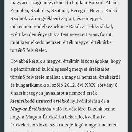
magyarországi megyékben (a hajdani Borsod, Abaúj,
Zemplén, Szabolcs, Szatmár, Bereg és Heves–Külső-
Szolnok vármegyékben) zajlott, és e megyék
múzeumai rendelkeznek is e Rákóczi-relikviákkal,
ezért kezdeményeztük a fent nevezett aranyforint,
mint kiemelkedő nemzeti érték megyei értéktárba
történő felvételét.
Továbbá kértük a megyei értéktár-bizottságokat, hogy
e pénztörténeti különlegesség megyei értéktárba
történő felvétele mellett a magyar nemzeti értékekről
és hungarikumokról szóló 2012. évi XXX. törvény 8.
§ szerint tegyen javaslatot a nemzeti érték
kiemelkedő nemzeti értékké
nyilvánítására és a
Magyar Értéktárba
való felvételére. Bízunk benne,
hogy a Magyar Értéktárba bekerülő, kvalitatív
értékeket hordozó, szakrális jellegű magyar nemzeti